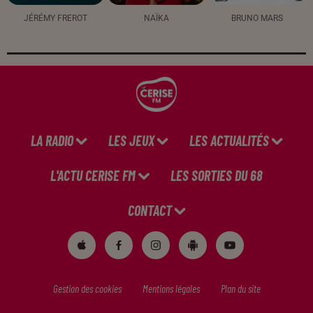
JÉRÉMY FREROT
NAÏKA
BRUNO MARS
LA RADIO
LES JEUX
LES ACTUALITÉS
L'ACTU CERISE FM
LES SORTIES DU 68
CONTACT
Gestion des cookies
Mentions légales
Plan du site