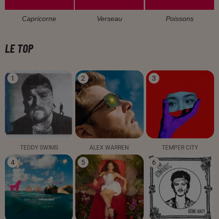
Capricorne
Verseau
Poissons
LE TOP
1
2
3
TEDDY SWIMS
ALEX WARREN
TEMPER CITY
4
5
6