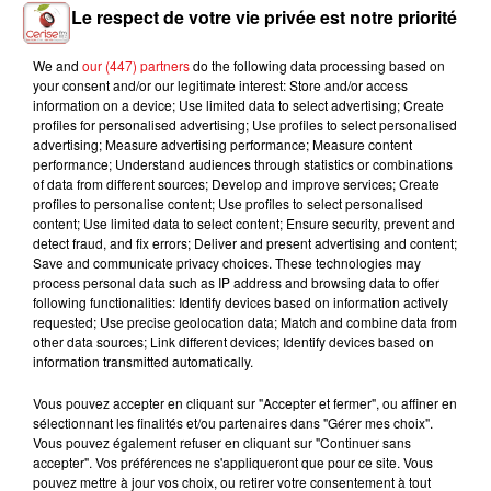
Le respect de votre vie privée est notre priorité
We and
our (447) partners
do the following data processing based on
your consent and/or our legitimate interest: Store and/or access
SHANIA TWAIN
ANGELE
JULIETTE ARMANET
information on a device; Use limited data to select advertising; Create
That Don't Impress Me
Dis-Le
Le Dernier Jour Du
profiles for personalised advertising; Use profiles to select personalised
Much
Disco
advertising; Measure advertising performance; Measure content
performance; Understand audiences through statistics or combinations
of data from different sources; Develop and improve services; Create
profiles to personalise content; Use profiles to select personalised
content; Use limited data to select content; Ensure security, prevent and
L'HOROSCOPE
detect fraud, and fix errors; Deliver and present advertising and content;
Save and communicate privacy choices. These technologies may
process personal data such as IP address and browsing data to offer
following functionalities: Identify devices based on information actively
requested; Use precise geolocation data; Match and combine data from
other data sources; Link different devices; Identify devices based on
information transmitted automatically.
Vous pouvez accepter en cliquant sur "Accepter et fermer", ou affiner en
sélectionnant les finalités et/ou partenaires dans "Gérer mes choix".
Vous pouvez également refuser en cliquant sur "Continuer sans
accepter". Vos préférences ne s'appliqueront que pour ce site. Vous
Bélier
Taureau
Gémeaux
pouvez mettre à jour vos choix, ou retirer votre consentement à tout