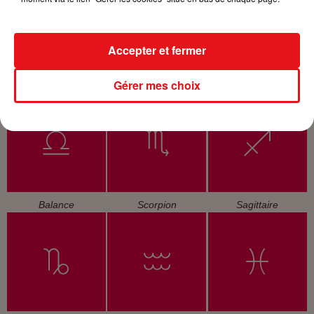
Accepter et fermer
Gérer mes choix
Cancer
Lion
Vierge
Balance
Scorpion
Sagittaire