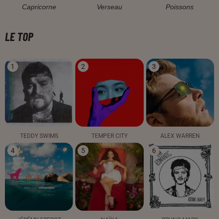
Capricorne
Verseau
Poissons
LE TOP
1
2
3
TEDDY SWIMS
TEMPER CITY
ALEX WARREN
4
5
6