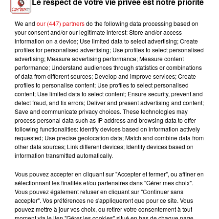
Le respect de votre vie privée est notre priorité
We and
our (447) partners
do the following data processing based on
AVENTURA
CARLA BRUNI
ORIA
your consent and/or our legitimate interest: Store and/or access
Obsesion
Quelqu'un M'a Dit
Soiree Mondaine
information on a device; Use limited data to select advertising; Create
(doumëa Remix)
profiles for personalised advertising; Use profiles to select personalised
advertising; Measure advertising performance; Measure content
performance; Understand audiences through statistics or combinations
of data from different sources; Develop and improve services; Create
profiles to personalise content; Use profiles to select personalised
L'HOROSCOPE
content; Use limited data to select content; Ensure security, prevent and
detect fraud, and fix errors; Deliver and present advertising and content;
Save and communicate privacy choices. These technologies may
process personal data such as IP address and browsing data to offer
following functionalities: Identify devices based on information actively
requested; Use precise geolocation data; Match and combine data from
other data sources; Link different devices; Identify devices based on
information transmitted automatically.
Vous pouvez accepter en cliquant sur "Accepter et fermer", ou affiner en
sélectionnant les finalités et/ou partenaires dans "Gérer mes choix".
Vous pouvez également refuser en cliquant sur "Continuer sans
Bélier
Taureau
Gémeaux
accepter". Vos préférences ne s'appliqueront que pour ce site. Vous
pouvez mettre à jour vos choix, ou retirer votre consentement à tout
moment via le lien "Gérer les cookies" situé en bas de chaque page.