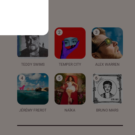
LE TOP
1
2
3
TEDDY SWIMS
TEMPER CITY
ALEX WARREN
4
5
6
JÉRÉMY FREROT
NAÏKA
BRUNO MARS