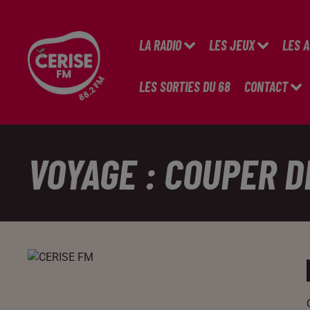
LA RADIO
LES JEUX
LES 
LES SORTIES DU 68
CONTACT
VOYAGE : COUPER 