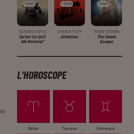
17h57
17h57
17h55
17h55
17h47
17h47
CLAUDIO CAPEO
CHARLIE PUTH
GWEN STEFANI
Qu'est-Ce Qu'il
Attention
The Sweet
Me Restera?
Escape
L'HOROSCOPE
:00
Bélier
Taureau
Gémeaux