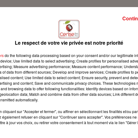
Contin
 Cerise FM !
Le respect de votre vie privée est notre priorité
ers
do the following data processing based on your consent and/or our legitimate int
device; Use limited data to select advertising; Create profiles for personalised adver
vertising; Measure advertising performance; Measure content performance; Unders
ns of data from different sources; Develop and improve services; Create profiles to 
alised content; Use limited data to select content; Ensure security, prevent and detect
ertising and content; Save and communicate privacy choices. These technologies
and browsing data to offer following functionalities: Identify devices based on infor
eolocation data; Match and combine data from other data sources; Link different de
nsmitted automatically.
cliquant sur "Accepter et fermer", ou affiner en sélectionnant les finalités et/ou pa
 également refuser en cliquant sur "Continuer sans accepter". Vos préférences ne 
tre à jour vos choix, ou retirer votre consentement à tout moment via le lien "Gérer 