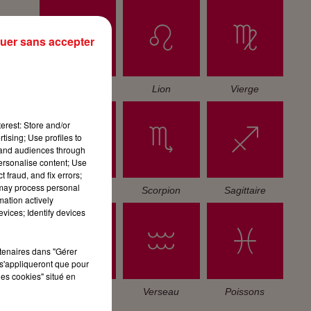
uer sans accepter
Cancer
Lion
Vierge
erest: Store and/or
tising; Use profiles to
tand audiences through
personalise content; Use
 fraud, and fix errors;
 may process personal
Balance
Scorpion
Sagittaire
mation actively
vices; Identify devices
rtenaires dans "Gérer
s'appliqueront que pour
les cookies" situé en
Capricorne
Verseau
Poissons