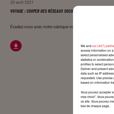
20 avril 2021
VOYAGE : COUPER DES RÉSEAUX SOCIAUX
Évadez-vous avec notre rubrique voyage tous les jours sur
We and
our (447) partn
access information on a 
select personalised ad
statistics or combinatio
profiles to select person
Deliver and present adv
data such as IP address 
requested; Use precise g
based on information tra
Vous pouvez accepter en 
mes choix". Vous pouvez
ce site. Vous pouvez met
bas de chaque page.