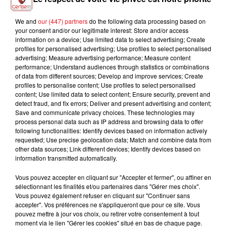
We and
our (447) partners
do the following data processing based on
DISIZ, THEODORA
JAWSH 685 X JASON
ALLEN B.
your consent and/or our legitimate interest: Store and/or access
Melodrama
Pour La Vie
DERULO
information on a device; Use limited data to select advertising; Create
Savage Love
profiles for personalised advertising; Use profiles to select personalised
advertising; Measure advertising performance; Measure content
performance; Understand audiences through statistics or combinations
of data from different sources; Develop and improve services; Create
profiles to personalise content; Use profiles to select personalised
L'HOROSCOPE
content; Use limited data to select content; Ensure security, prevent and
detect fraud, and fix errors; Deliver and present advertising and content;
Save and communicate privacy choices. These technologies may
process personal data such as IP address and browsing data to offer
following functionalities: Identify devices based on information actively
requested; Use precise geolocation data; Match and combine data from
other data sources; Link different devices; Identify devices based on
information transmitted automatically.
Vous pouvez accepter en cliquant sur "Accepter et fermer", ou affiner en
sélectionnant les finalités et/ou partenaires dans "Gérer mes choix".
Vous pouvez également refuser en cliquant sur "Continuer sans
Bélier
Taureau
Gémeaux
accepter". Vos préférences ne s'appliqueront que pour ce site. Vous
pouvez mettre à jour vos choix, ou retirer votre consentement à tout
moment via le lien "Gérer les cookies" situé en bas de chaque page.