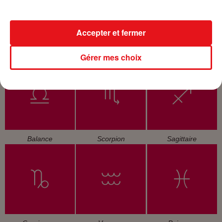
Accepter et fermer
Cancer
Lion
Vierge
Gérer mes choix
Balance
Scorpion
Sagittaire