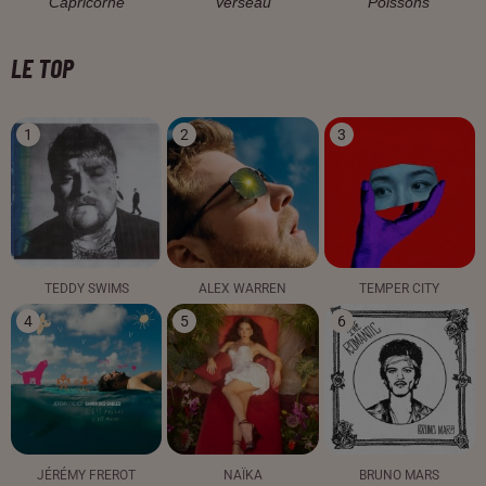
Capricorne
Verseau
Poissons
LE TOP
1
2
3
TEDDY SWIMS
ALEX WARREN
TEMPER CITY
4
5
6
JÉRÉMY FREROT
NAÏKA
BRUNO MARS