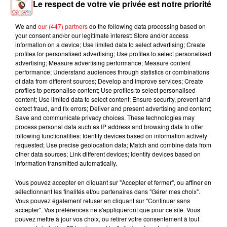
Le respect de votre vie privée est notre priorité
We and
our (447) partners
do the following data processing based on
your consent and/or our legitimate interest: Store and/or access
LOST FREQUENCIES
TEMPER CITY
THE CORRS
information on a device; Use limited data to select advertising; Create
Are You With Me
Self Aware
Only When I Sleep
profiles for personalised advertising; Use profiles to select personalised
advertising; Measure advertising performance; Measure content
performance; Understand audiences through statistics or combinations
of data from different sources; Develop and improve services; Create
profiles to personalise content; Use profiles to select personalised
content; Use limited data to select content; Ensure security, prevent and
L'HOROSCOPE
detect fraud, and fix errors; Deliver and present advertising and content;
Save and communicate privacy choices. These technologies may
process personal data such as IP address and browsing data to offer
following functionalities: Identify devices based on information actively
requested; Use precise geolocation data; Match and combine data from
other data sources; Link different devices; Identify devices based on
information transmitted automatically.
Vous pouvez accepter en cliquant sur "Accepter et fermer", ou affiner en
sélectionnant les finalités et/ou partenaires dans "Gérer mes choix".
Vous pouvez également refuser en cliquant sur "Continuer sans
Bélier
Taureau
Gémeaux
accepter". Vos préférences ne s'appliqueront que pour ce site. Vous
pouvez mettre à jour vos choix, ou retirer votre consentement à tout