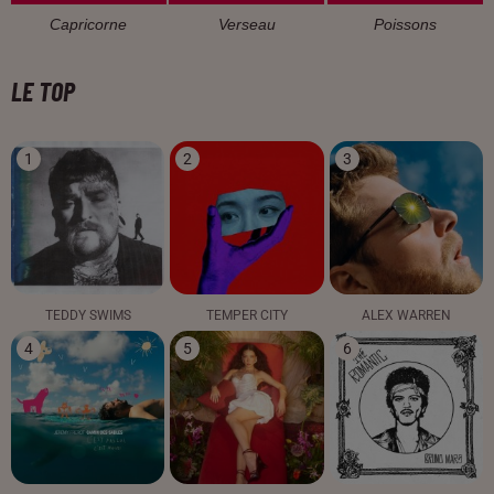
Capricorne
Verseau
Poissons
LE TOP
1
2
3
TEDDY SWIMS
TEMPER CITY
ALEX WARREN
4
5
6