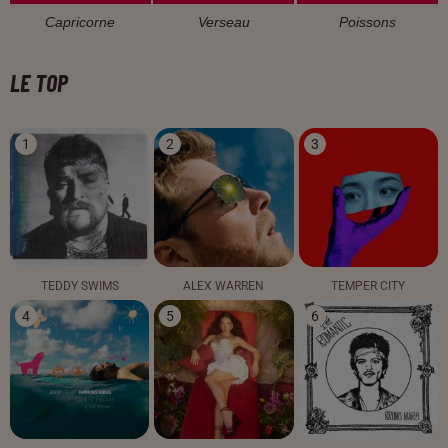
Capricorne
Verseau
Poissons
LE TOP
1
2
3
TEDDY SWIMS
ALEX WARREN
TEMPER CITY
4
5
6