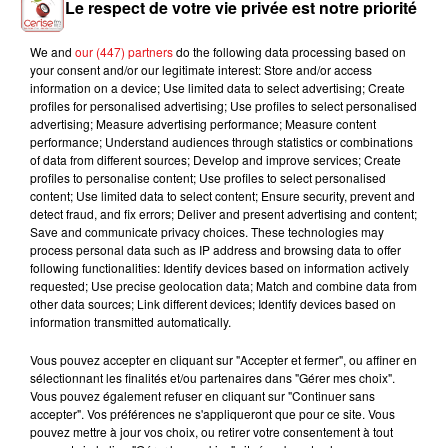
Le respect de votre vie privée est notre priorité
We and
our (447) partners
do the following data processing based on
your consent and/or our legitimate interest: Store and/or access
LOUANE
MAROON 5
SOUND OF LEGEND
information on a device; Use limited data to select advertising; Create
La Pluie
This Love
San Francisco
profiles for personalised advertising; Use profiles to select personalised
advertising; Measure advertising performance; Measure content
performance; Understand audiences through statistics or combinations
of data from different sources; Develop and improve services; Create
profiles to personalise content; Use profiles to select personalised
content; Use limited data to select content; Ensure security, prevent and
L'HOROSCOPE
detect fraud, and fix errors; Deliver and present advertising and content;
Save and communicate privacy choices. These technologies may
process personal data such as IP address and browsing data to offer
following functionalities: Identify devices based on information actively
requested; Use precise geolocation data; Match and combine data from
other data sources; Link different devices; Identify devices based on
information transmitted automatically.
Vous pouvez accepter en cliquant sur "Accepter et fermer", ou affiner en
sélectionnant les finalités et/ou partenaires dans "Gérer mes choix".
Vous pouvez également refuser en cliquant sur "Continuer sans
Bélier
Taureau
Gémeaux
accepter". Vos préférences ne s'appliqueront que pour ce site. Vous
pouvez mettre à jour vos choix, ou retirer votre consentement à tout