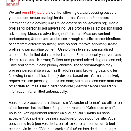
We and
our (447) partners
do the following data processing based on
SLIMANE ET CLAUDIO
FLO DELAVEGA
JEREMY FREROT
your consent and/or our legitimate interest: Store and/or access
Printemps Eternel
Frerot
CAPEO
information on a device; Use limited data to select advertising; Create
Chez Toi
profiles for personalised advertising; Use profiles to select personalised
advertising; Measure advertising performance; Measure content
performance; Understand audiences through statistics or combinations
of data from different sources; Develop and improve services; Create
profiles to personalise content; Use profiles to select personalised
L'HOROSCOPE
content; Use limited data to select content; Ensure security, prevent and
detect fraud, and fix errors; Deliver and present advertising and content;
Save and communicate privacy choices. These technologies may
process personal data such as IP address and browsing data to offer
following functionalities: Identify devices based on information actively
requested; Use precise geolocation data; Match and combine data from
other data sources; Link different devices; Identify devices based on
information transmitted automatically.
Vous pouvez accepter en cliquant sur "Accepter et fermer", ou affiner en
sélectionnant les finalités et/ou partenaires dans "Gérer mes choix".
Vous pouvez également refuser en cliquant sur "Continuer sans
Bélier
Taureau
Gémeaux
accepter". Vos préférences ne s'appliqueront que pour ce site. Vous
pouvez mettre à jour vos choix, ou retirer votre consentement à tout
moment via le lien "Gérer les cookies" situé en bas de chaque page.