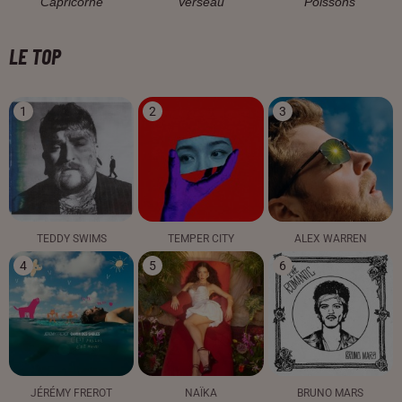
Capricorne
Verseau
Poissons
LE TOP
1
2
3
TEDDY SWIMS
TEMPER CITY
ALEX WARREN
4
5
6
JÉRÉMY FREROT
NAÏKA
BRUNO MARS