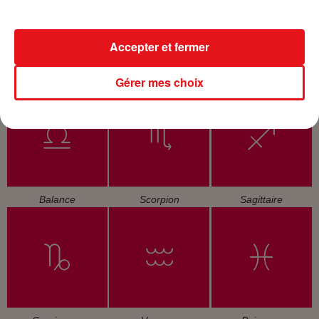
Accepter et fermer
Cancer
Lion
Vierge
Gérer mes choix
Balance
Scorpion
Sagittaire