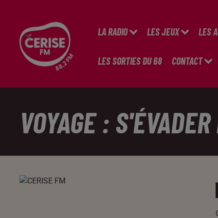
LA RADIO
LES JEUX
LES 
LES SORTIES DU 68
CONTACT
VOYAGE : S'ÉVADER