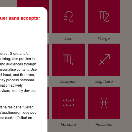
uer sans accepter
Cancer
Lion
Vierge
erest: Store and/or
tising; Use profiles to
tand audiences through
personalise content; Use
 fraud, and fix errors;
 may process personal
Balance
Scorpion
Sagittaire
mation actively
vices; Identify devices
rtenaires dans "Gérer
s'appliqueront que pour
les cookies" situé en
Capricorne
Verseau
Poissons