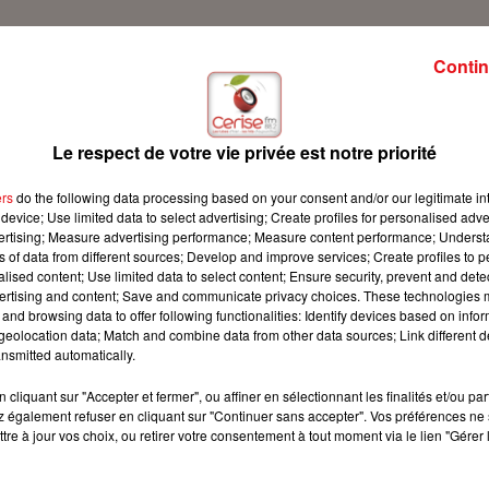
Contin
 Cerise FM !
Le respect de votre vie privée est notre priorité
ers
do the following data processing based on your consent and/or our legitimate int
device; Use limited data to select advertising; Create profiles for personalised adver
vertising; Measure advertising performance; Measure content performance; Unders
ns of data from different sources; Develop and improve services; Create profiles to 
alised content; Use limited data to select content; Ensure security, prevent and detect
ertising and content; Save and communicate privacy choices. These technologies
and browsing data to offer following functionalities: Identify devices based on infor
eolocation data; Match and combine data from other data sources; Link different de
nsmitted automatically.
cliquant sur "Accepter et fermer", ou affiner en sélectionnant les finalités et/ou pa
 également refuser en cliquant sur "Continuer sans accepter". Vos préférences ne 
tre à jour vos choix, ou retirer votre consentement à tout moment via le lien "Gérer 