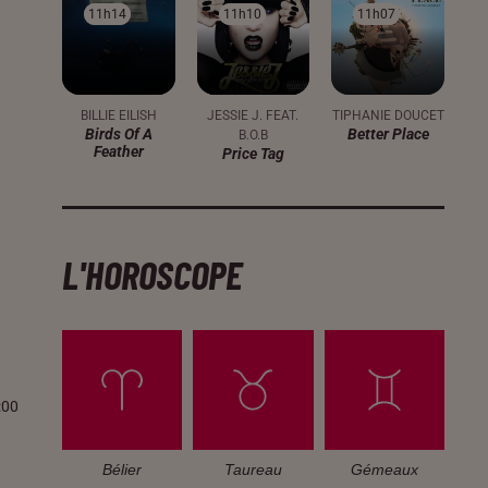
11h14
11h14
11h10
11h10
11h07
11h07
BILLIE EILISH
JESSIE J. FEAT.
TIPHANIE DOUCET
Birds Of A
Better Place
B.O.B
Feather
Price Tag
L'HOROSCOPE
:00
Bélier
Taureau
Gémeaux