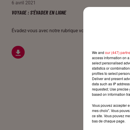
6 avril 2021
VOYAGE : S'ÉVADER EN LIGNE
Évadez-vous avec notre rubrique voyage tous les jours sur
We and
our (447) partn
access information on a 
select personalised ad
statistics or combinatio
profiles to select person
Deliver and present adv
data such as IP address 
requested; Use precise g
based on information tra
Vous pouvez accepter en 
mes choix". Vous pouvez
ce site. Vous pouvez met
bas de chaque page.