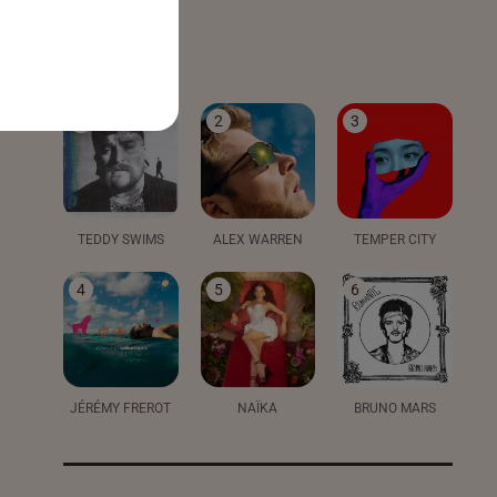
LE TOP
1
2
3
TEDDY SWIMS
ALEX WARREN
TEMPER CITY
4
5
6
JÉRÉMY FREROT
NAÏKA
BRUNO MARS