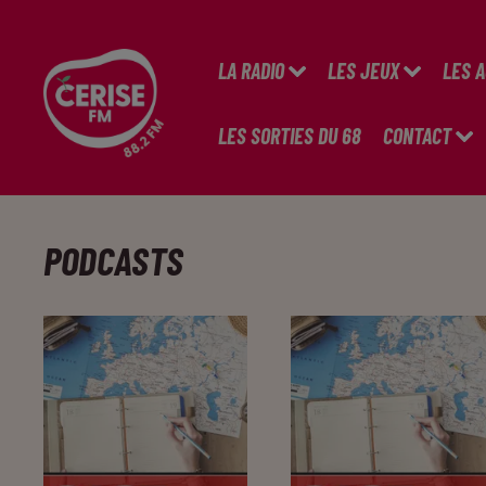
LA RADIO
LES JEUX
LES 
LES SORTIES DU 68
CONTACT
PODCASTS