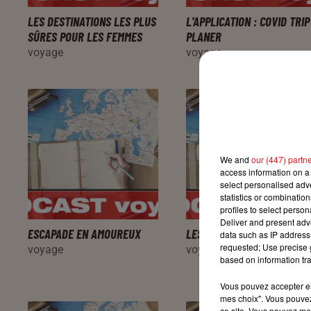
LES DESTINATIONS LES PLUS
L'APPLICATION : COVID TRIP
SÛRES POUR LES FEMMES
PLANER
voyage
voyage
We and
our (447) partn
access information on a 
select personalised ad
statistics or combinatio
profiles to select person
Deliver and present adv
ESCAPADE EN AMOUREUX
LES AGENCES VISIT'EUROPE
data such as IP address 
requested; Use precise g
voyage
voyage
based on information tra
Vous pouvez accepter en 
mes choix". Vous pouvez
ce site. Vous pouvez met