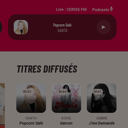
Live :
CERISE FM
Podcasts
Popcorn Salé
SANTA
TITRES DIFFUSÉS
8h53
8h53
8h44
8h44
8h41
8h41
SANTA
KOXIE
AMBRE
Popcorn Salé
Garcon
J'me Demande