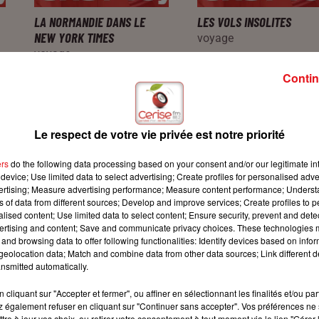
LA NORMANDIE DANS LE
LES VOLS INSOLITES
NEW YORK TIMES
voyage
voyage
Contin
Le respect de votre vie privée est notre priorité
ers
do the following data processing based on your consent and/or our legitimate int
device; Use limited data to select advertising; Create profiles for personalised adver
vertising; Measure advertising performance; Measure content performance; Unders
ns of data from different sources; Develop and improve services; Create profiles to 
alised content; Use limited data to select content; Ensure security, prevent and detect
ertising and content; Save and communicate privacy choices. These technologies
LE SLOW TOURISME
L'AVENIR DU TOURISME
and browsing data to offer following functionalities: Identify devices based on infor
eolocation data; Match and combine data from other data sources; Link different de
SPATIALE
voyage
nsmitted automatically.
voyage
cliquant sur "Accepter et fermer", ou affiner en sélectionnant les finalités et/ou pa
 également refuser en cliquant sur "Continuer sans accepter". Vos préférences ne 
tre à jour vos choix, ou retirer votre consentement à tout moment via le lien "Gérer 