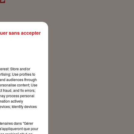
uer sans accepter
erest: Store and/or
tising; Use profiles to
tand audiences through
personalise content; Use
 fraud, and fix errors;
 may process personal
mation actively
vices; Identify devices
rtenaires dans "Gérer
s'appliqueront que pour
les cookies" situé en