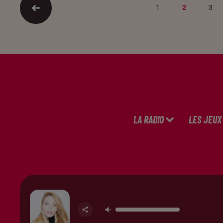
1
2
3
LA RADIO
LES JEUX