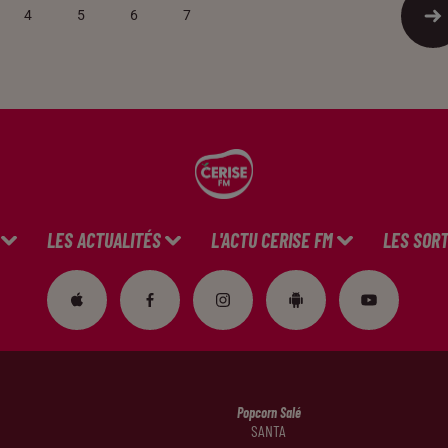
4
5
6
7
LES ACTUALITÉS
L'ACTU CERISE FM
LES SORT
Popcorn Salé
SANTA