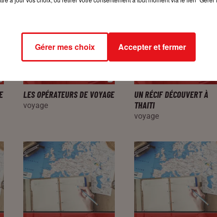
Gérer mes choix
Accepter et fermer
E
LES OPÉRATEURS DE VOYAGE
UN RÉCIF DÉCOUVERT À
THAITI
voyage
voyage