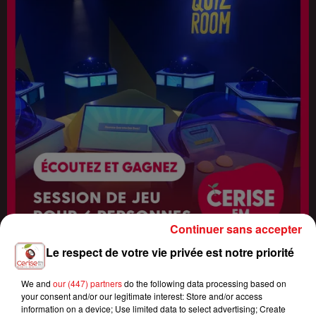
Continuer sans accepter
Le respect de votre vie privée est notre priorité
We and
our (447) partners
do the following data processing based on
Fin : 14 août 2026
ÉCOUTEZ CERISE FM ET GAGNEZ VOTRE SESSION DE JEU QUIZ
your consent and/or our legitimate interest: Store and/or access
information on a device; Use limited data to select advertising; Create
ROOM ENTRE...